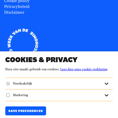
Cookie policy
Privacybeleid
Disclaimer
Partners
Ministerie Infrastructuur en Waterstaat
Alliander
Het Groene Brein
Fibershed
Verpact
Change Inc.
Duurzaam-ondernemen.nl
Versnellingshuis
Duurzaamheid.nl