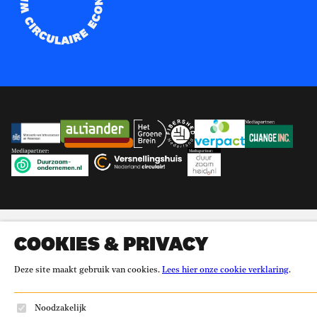
Partners
Ministerie Infrastructuur en Waterstaat
Alliander
Het Groene Brein
Fibershed
Verpact
Change Inc.
Duurzaam-ondernemen.nl
Versnellingshuis
Duurzaamheid.nl