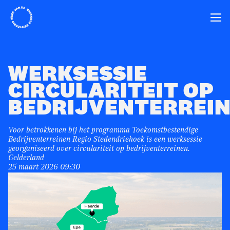
Home
Ope
WERKSESSIE
CIRCULARITEIT OP
BEDRIJVENTERREI
Voor betrokkenen bij het programma Toekomstbestendige
Bedrijventerreinen Regio Stedendriehoek is een werksessie
georganiseerd over circulariteit op bedrijventerreinen.
Gelderland
25 maart 2026 09:30