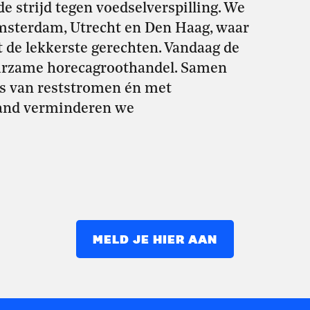
de strijd tegen voedselverspilling. We
msterdam, Utrecht en Den Haag, waar
de lekkerste gerechten. Vandaag de
duurzame horecagroothandel. Samen
s van reststromen én met
and verminderen we
MELD JE HIER AAN