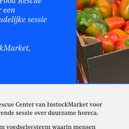
 Food Rescue
r een
delijke sessie
ckMarket,
escue Center van InstockMarket voor
erende sessie over duurzame horeca.
aam voedselsysteem waarin mensen