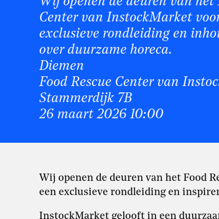
Wij openen de deuren van het
Center van InstockMarket voo
exclusieve rondleiding en inhou
over duurzame horeca.
Diemen
Food Rescue Center van Insto
Stammerdijk 7B
26 maart 2026 10:00
Wij openen de deuren van het Food R
een exclusieve rondleiding en inspir
InstockMarket gelooft in een duurz