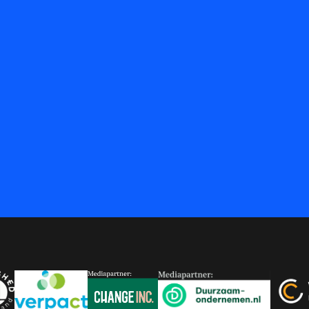
at
 Brein
ershed
Verpact
Change Inc.
Duurzaam-onderneme
Versn