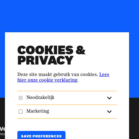
n.nl
ellingshuis
Duurzaamheid.nl