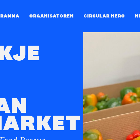
GRAMMA
ORGANISATOREN
CIRCULAR HERO
N
JKJE
AN
MARKET