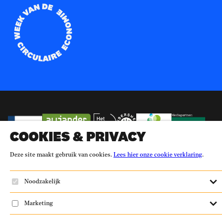
Partners
Ministerie Infrastructuur en Waterstaat
Alliander
Het Groene Brein
Fibershed
Verpact
Change Inc.
Duurzaam-ondernemen.nl
Versnellingshuis
Duurzaamheid.nl