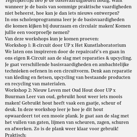
Tegelijkertijd heb je de basisvaardigheden nodig. Want
wanneer je de basis van sommige praktische vaardigheden
niet beheerst, hoe kan je dan iets nieuws ontwerpen?
In ons scholenprogramma leer je de basisvaardigheden
die komen kijken bij duurzaam en circulair maken! Komen
jullie een voorproefje nemen?
Van deze workshops kun je komen proeven:
Workshop 1: R-circuit door UP x Het Kunstlaboratorium
We laten ons inspireren door de repaircafé’s en gaan in
ons eigen R-Circuit aan de slag met reparaties & upcycling.
Je gaat verschillende basisvaardigheden en ambachtelijke
technieken oefenen in een circuitvorm. Denk aan reparatie
van kleding en fietsen, upcycling van bestaande producten
en recycling van materialen.
Workshop 2: Nieuw Leven met Oud Hout door UP x
Buurman Leer van oud, gebruikt hout weer iets moois
maken! Gebruikt hout heeft vaak een gaatje, scheur of
deuk. In deze workshop leer je hoe je dit hout
opwaardeert tot een mooie plank. Je gaat aan de slag met
het vullen van gaten, lijmen van scheuren, zagen, schuren
en afwerken. Zo is de plank weer klaar voor gebruik!
Praktisch: