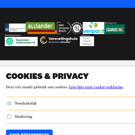
Partners
Ministerie Infrastructuur en Waterstaat
Alliander
Het Groene Brein
Fibershed
Verpact
Change Inc.
Duurzaam-ondernemen.nl
Versnellingshuis
Duurzaamheid.nl