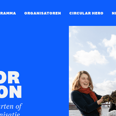
GRAMMA
ORGANISATOREN
CIRCULAR HERO
N
OR
ON
arten of
nisatie