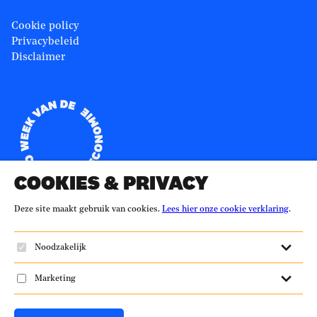
Cookie policy
Privacybeleid
Disclaimer
Partners
Ministerie Infrastructuur en Waterstaat
Alliander
Het Groene Brein
Fibershed
Verpact
Change Inc.
Duurzaam-ondernemen.nl
Versnellingshuis
Duurzaamheid.nl