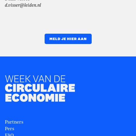
d.visser@leiden.nl
MELD JE HIER AAN
Partners
Pers
FAQ