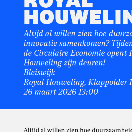
ROYAL
HOUWELI
Altijd al willen zien hoe duur
innovatie samenkomen? Tijde
de Circulaire Economie opent 
Houweling zijn deuren!
Bleiswijk
Royal Houweling, Klappolder 
26 maart 2026 13:00
Altijd al willen zien hoe duurzaamhe