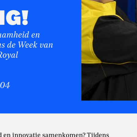
NG!
zaamheid en
ns de Week van
Royal
104
id en innovatie samenkomen? Tijdens