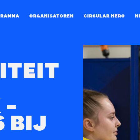
GRAMMA
ORGANISATOREN
CIRCULAR HERO
N
ITEIT
 –
 BIJ