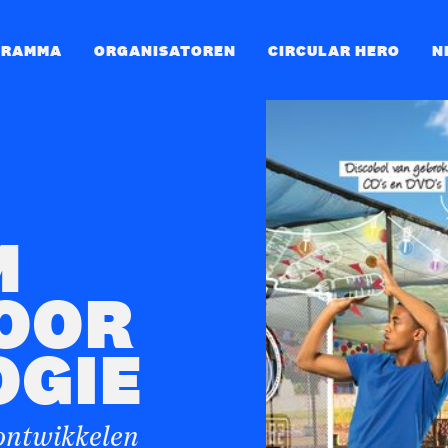
GRAMMA
ORGANISATOREN
CIRCULAR HERO
N
M
OOR
OGIE
ontwikkelen