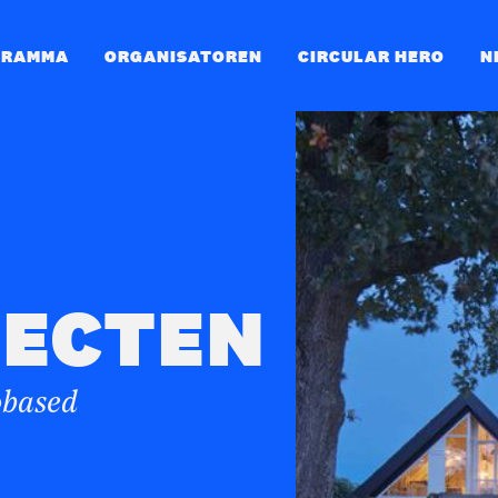
GRAMMA
ORGANISATOREN
CIRCULAR HERO
N
TECTEN
iobased