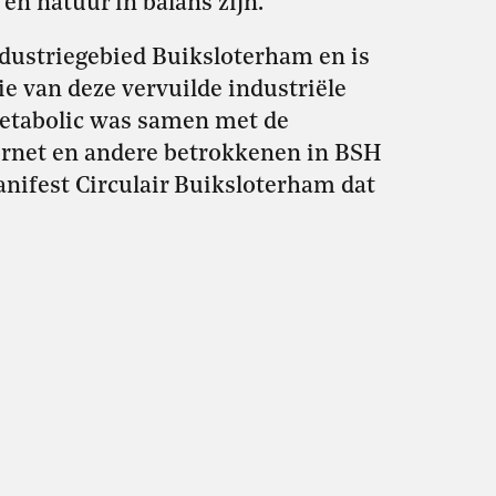
n natuur in balans zijn.
ndustriegebied Buiksloterham en is
ie van deze vervuilde industriële
etabolic was samen met de
ernet en andere betrokkenen in BSH
anifest Circulair Buiksloterham dat